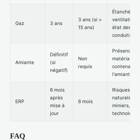
Étanchéité,
3 ans (si >
ventilation,
Gaz
3 ans
15 ans)
état des
conduits
Présence d
Définitif
Non
matériaux
Amiante
(si
requis
contenant d
négatif)
l'amiante
6 mois
Risques
après
naturels,
ERP
6 mois
mise à
miniers,
jour
technologiq
FAQ