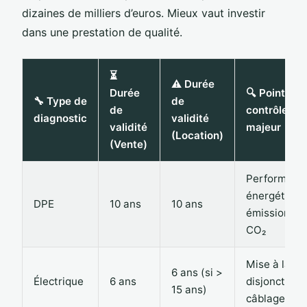
dizaines de milliers d’euros. Mieux vaut investir
dans une prestation de qualité.
⏳
⚠️ Durée
Durée
🔍 Point de
🔧 Type de
de
de
contrôle
diagnostic
validité
validité
majeur
(Location)
(Vente)
Performanc
énergétique
DPE
10 ans
10 ans
émissions d
CO₂
Mise à la ter
6 ans (si >
Électrique
6 ans
disjoncteur,
15 ans)
câblage