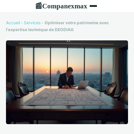
Companexmax
📰
Accueil
›
Services
›
Optimiser votre patrimoine avec
l'expertise technique de DEODIAG