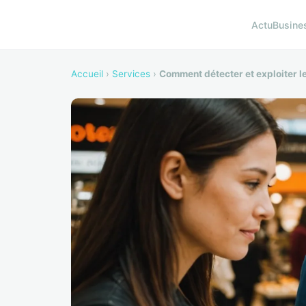
Actu
Busine
Accueil
›
Services
›
Comment détecter et exploiter l