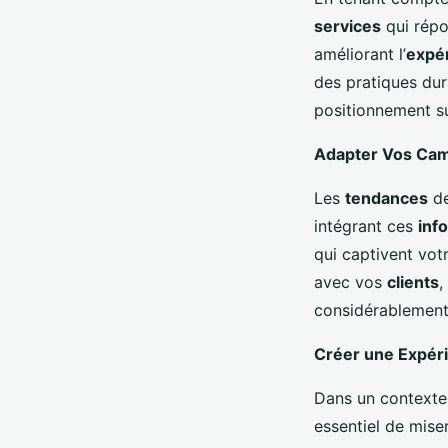
services
qui répo
améliorant l’
expé
des pratiques dura
positionnement s
Adapter Vos Ca
Les
tendances
de
intégrant ces
inf
qui captivent vot
avec vos
clients
,
considérablement
Créer une Expéri
Dans un contexte
essentiel de miser 