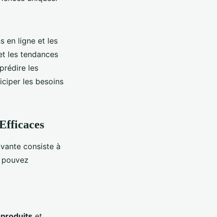
ns en ligne et les
et les tendances
rédire les
iciper les besoins
Efficaces
vante consiste à
s pouvez
s
produits
et