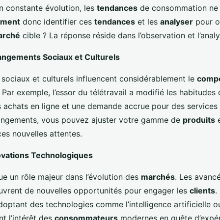
 constante évolution, les
tendances
de consommation ne 
ment
donc identifier ces
tendances
et les
analyser
pour ob
arché
cible ? La réponse réside dans l’observation et l’analy
angements Sociaux et Culturels
ociaux et culturels influencent considérablement le
comp
. Par exemple, l’essor du télétravail a modifié les habitudes
 achats en ligne et une demande accrue pour des services 
angements, vous pouvez ajuster votre gamme de
produits
e
es nouvelles attentes.
ovations Technologiques
ue un rôle majeur dans l’évolution des
marchés
. Les avanc
uvrent de nouvelles opportunités pour engager les
clients
.
optant des technologies comme l’intelligence artificielle ou
t l’intérêt des
consommateurs
modernes en quête d’expér