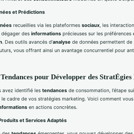
ées et Prédictions
nées
recueillies via les plateformes
sociaux
, les interactio
e dégager des
informations
précieuses sur les préférences 
n
. Des outils avancés d’
analyse
de données permettent de p
urs, vous offrant ainsi un avantage concurrentiel pour ant
s Tendances pour Développer des StratÉgies 
 avez identifié les
tendances
de consommation, l’étape sui
s le cadre de vos stratégies marketing. Voici comment vou
nformations
en actions concrètes.
roduits et Services Adaptés
e des
tendances
émergentes, vous pouvez développer de