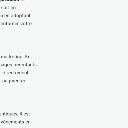
 soit en
ou en adoptant
renforcer votre
marketing. En
sages percutants
r directement
ut augmenter
tiques, il est
 événements en