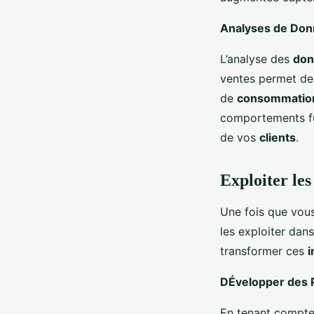
Analyses de Donn
L’analyse des
don
ventes permet d
de
consommatio
comportements fut
de vos
clients
.
Exploiter le
Une fois que vous
les exploiter dan
transformer ces
i
DÉvelopper des P
En tenant compt