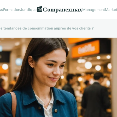
Companexmax
📰
ss
Formation
Juridique
Management
Market
es tendances de consommation auprès de vos clients ?