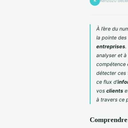
K
Kenzo
20 déce
À l’ère du nu
la pointe des
entreprises
.
analyser et 
compétence e
détecter ces 
ce flux d’
info
vos
clients
et
à travers ce
Comprendre 