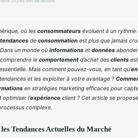
mbre 2024
5 min de lecture
mérique, où les
consommateurs
évoluent à un rythme e
tendances
de
consommation
est plus que jamais cruc
 Dans un monde où
informations
et
données
abondent
à comprendre le
comportement
d’achat des
clients
est
ssentielle. Mais comment pouvez-vous, en tant qu’
en
tendances et les exploiter à votre avantage ?
Comme
rmations
en stratégies marketing efficaces pour capter
 optimiser l’
expérience
client ? Cet article se propos
 processus complexe.
les Tendances Actuelles du Marché