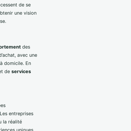
cessent de se
tenir une vision
se.
ortement
des
 d’achat, avec une
à domicile. En
t de
services
ées
 Les entreprises
 la réalité
iences uniques.