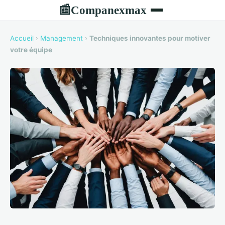
Companexmax
📰
Accueil
›
Management
›
Techniques innovantes pour motiver
votre équipe