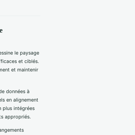
e
essine le paysage
ficaces et ciblés.
ement et maintenir
 de données à
els en alignement
n plus intégrées
ts appropriés.
hangements