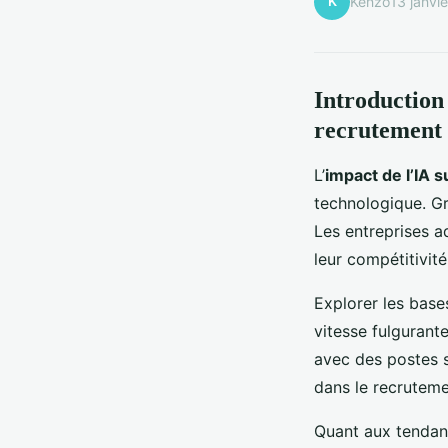
K
Kenzo
13 janvi
Introduction 
recrutement 
L’
impact de l’IA 
technologique. Gr
Les entreprises a
leur compétitivité
Explorer les bases
vitesse fulgurant
avec des postes s
dans le recruteme
Quant aux tendanc