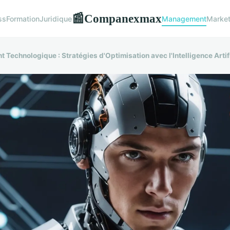
Companexmax
📰
ss
Formation
Juridique
Management
Market
 Technologique : Stratégies d'Optimisation avec l'Intelligence Artifi