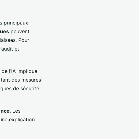
s principaux
ques
peuvent
iaisées. Pour
’audit et
 de l’IA implique
sitant des mesures
iques de sécurité
ence
. Les
une explication