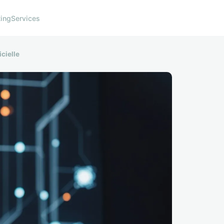
ing
Services
cielle