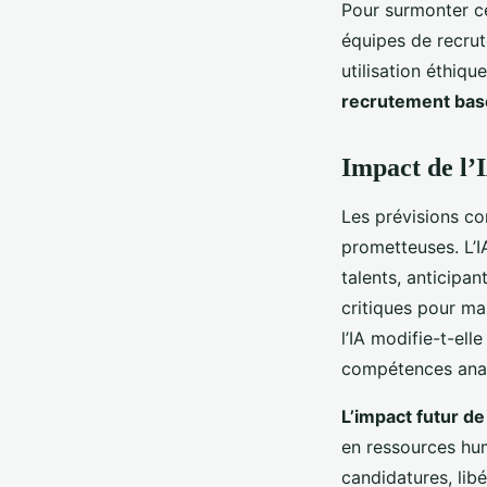
Pour surmonter ce
équipes de recrute
utilisation éthiqu
recrutement basé
Impact de l’
Les prévisions c
prometteuses. L’I
talents, anticipan
critiques pour ma
l’IA modifie-t-ell
compétences analy
L’impact futur de 
en ressources hum
candidatures, libé