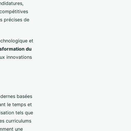
ndidatures,
 compétitives
s précises de
technologique et
sformation du
aux innovations
odernes basées
ant le temps et
isation tels que
es curriculums
omment une