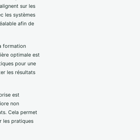
alignent sur les
vec les systèmes
éalable afin de
a formation
ère optimale est
ytiques pour une
er les résultats
prise est
iore non
ats. Cela permet
r les pratiques