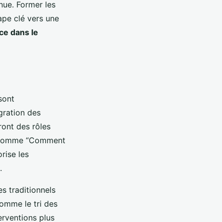
inue. Former les
tape clé vers une
ce dans le
sont
gration des
ont des rôles
ns comme “Comment
rise les
.
s traditionnels
omme le tri des
erventions plus