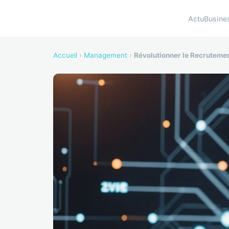
Actu
Busine
Accueil
›
Management
›
Révolutionner le Recrutement