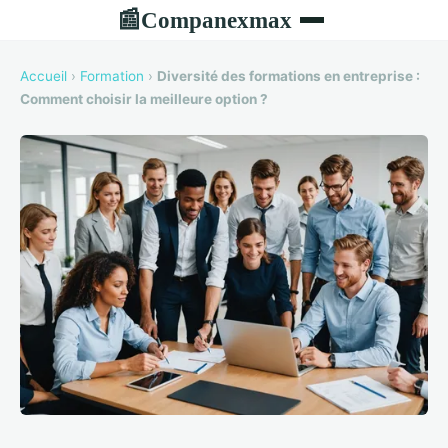
Companexmax
📰
Accueil
›
Formation
›
Diversité des formations en entreprise :
Comment choisir la meilleure option ?