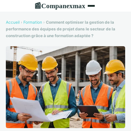
Companexmax
📰
Accueil
›
Formation
›
Comment optimiser la gestion de la
performance des équipes de projet dans le secteur de la
construction grâce à une formation adaptée ?