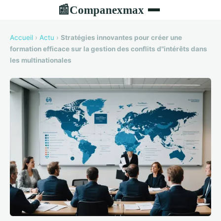
Companexmax
📰
Accueil
›
Actu
›
Stratégies innovantes pour créer une
formation efficace sur la gestion des conflits d"intérêts dans
les multinationales