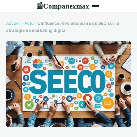
Companexmax
📰
Accueil
›
Actu
›
L'influence révolutionnaire du SEO sur la
stratégie de marketing digital